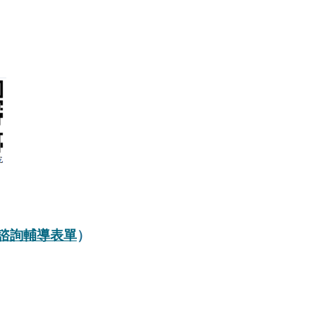
諮詢輔導表單
）