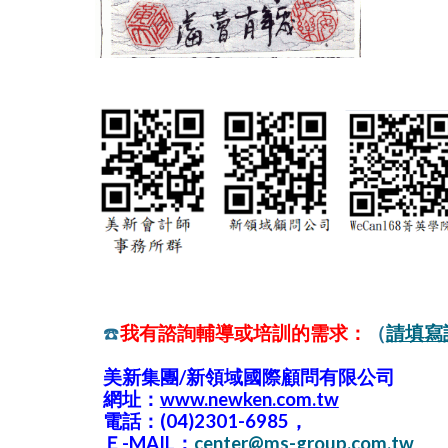
☎️
我有諮詢輔導或培訓的需求：
（
請填寫
美新集團/新領域國際顧問有限公司
網址：
www.newken.com.tw
電話：(04)2301-6985，
Ｅ-MAIL：
center@ms-group.com.tw