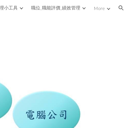
理小工具
職位_職能評價_績效管理
More
ion